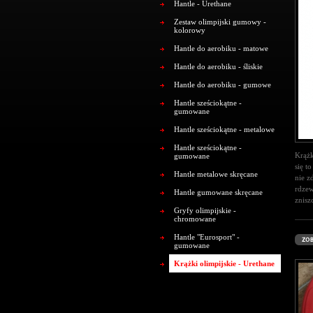
Hantle - Urethane
Zestaw olimpijski gumowy -
kolorowy
Hantle do aerobiku - matowe
Hantle do aerobiku - śliskie
Hantle do aerobiku - gumowe
Hantle sześciokątne -
gumowane
Hantle sześciokątne - metalowe
Hantle sześciokątne -
Krążk
gumowane
się t
Hantle metalowe skręcane
nie z
rdzew
Hantle gumowane skręcane
znisz
Gryfy olimpijskie -
chromowane
Hantle "Eurosport" -
gumowane
Krążki olimpijskie - Urethane