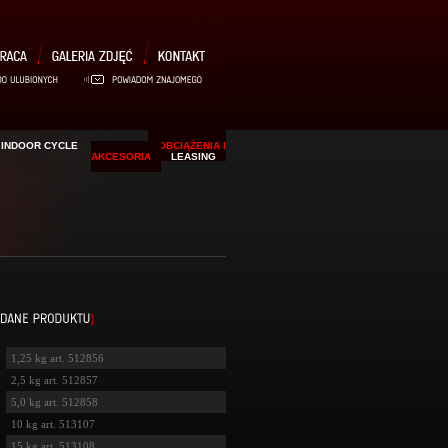
INDOOR CYCLE
WIOSŁA
OBCIĄŻENIA I
AKCESORIA
LEASING
1,25 kg art. 512856
2,5 kg art. 512857
5,0 kg art. 512858
10 kg art. 513107
15 kg art. 513108