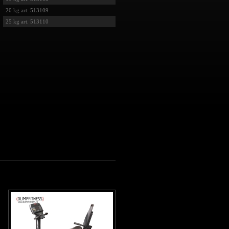
20 kg art. 513109
25 kg art. 513110