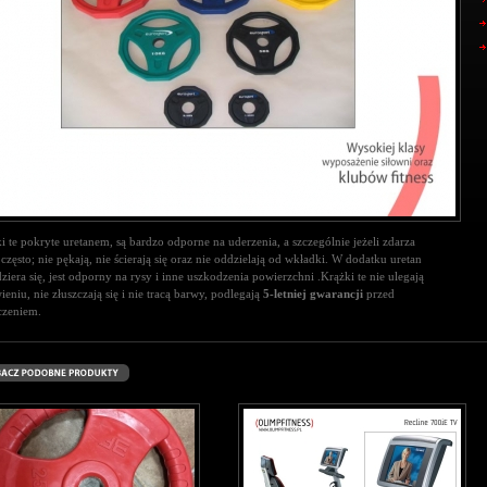
i te pokryte uretanem, są bardzo odporne na uderzenia, a szczególnie jeżeli zdarza
o często; nie pękają, nie ścierają się oraz nie oddzielają od wkładki. W dodatku uretan
dziera się, jest odporny na rysy i inne uszkodzenia powierzchni .Krążki te nie ulegają
ieniu, nie złuszczają się i nie tracą barwy, podlegają
5-letniej gwarancji
przed
czeniem.