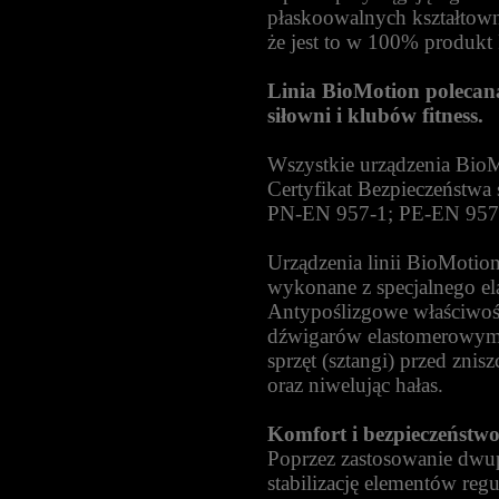
płaskoowalnych kształtow
że jest to w 100% produkt 
Linia BioMotion polecana
siłowni i klubów fitness.
Wszystkie urządzenia BioMo
Certyfikat Bezpieczeństwa 
PN-EN 957-1; PE-EN 957
Urządzenia linii BioMotio
wykonane z specjalnego el
Antypoślizgowe właściwośc
dźwigarów elastomerowymi
sprzęt (sztangi) przed zn
oraz niwelując hałas.
Komfort i bezpieczeństw
Poprzez zastosowanie dwu
stabilizację elementów reg