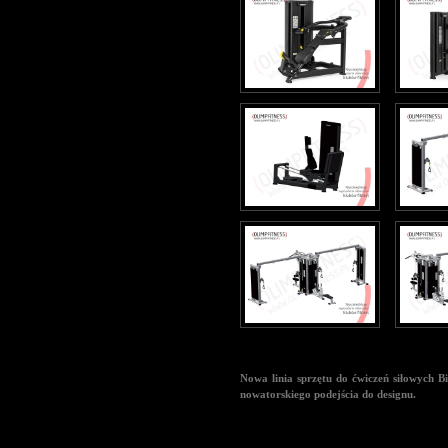
Nowa linia sprzętu do ćwiczeń siłowych B
nowatorskiego podejścia do designu.