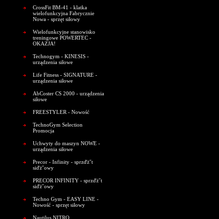
CrossFit BM-41 - klatka
wielofunkcyjna Fabrycznie
Nowa - sprzęt siłowy
Wielofunkcyjne stanowisko
treningowe POWERTEC -
OKAZJA!
Technogym - KINESIS -
urządzenia siłowe
Life Fitness - SIGNATURE -
urządzenia siłowe
AbCoster CS 2000 - urządzenia
siłowe
FREESTYLER - Nowość
TechnoGym Selection
Promocja
Uchwyty do maszyn NOWE -
urządzenia siłowe
Precor - Infinity - sprzďż˝t
siďż˝owy
PRECOR INFINITY - sprzďż˝t
siďż˝owy
Techno Gym - EASY LINE -
Nowość - sprzęt siłowy
Nautilus NITRO