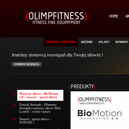
SPRZĎŻ˝T SIĎŻ˝OWY
BIEŻNIE
ATLASY
ROWERY
Jesteśmy dostawcą rozwiązań dla Twojej siłowni !
Maszyny siłowe - BioMotion
2.0 - nowość - sprzęt siłowy
Natural Strength - (Hammer
Strength) maszyny siłowe Plate
Loaded - wolne ciężary
Shaped - sprzęt siłowy -
NOWOŚĆ !