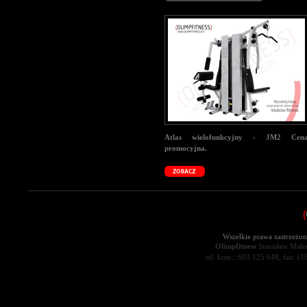
Atlas wielofunkcyjny - JM2 Cen
promocyjna.
Wszelkie prawa zastrzeżon
Olimpfitness
Stanisław Małec
tel. kom.: 603 125 648, fax: (1