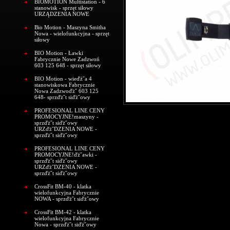
BIOMOTION Multistation - 6
stanowisk - sprzęt siłowy
URZĄDZENIA NOWE
Bio Motion - Maszyna Smitha
Nowa - wielofunkcyjna - sprzęt
siłowy
BIO Motion - Ławki
Fabrycznie Nowe Zadzwoń
603 125 648 - sprzęt siłowy
BIO Motion - wieďż˝a 4
stanowiskowa Fabrycznie
Nowa Zadzwoďż˝ 603 125
648- sprzďż˝t siďż˝owy
PROFESIONAL LINE CENY
PROMOCYJNE!maszyny -
sprzďż˝t siďż˝owy
URZďż˝DZENIA NOWE -
sprzďż˝t siďż˝owy
PROFESIONAL LINE CENY
PROMOCYJNE!ďż˝awki -
sprzďż˝t siďż˝owy
URZďż˝DZENIA NOWE -
sprzďż˝t siďż˝owy
CrossFit BM-40 - klatka
wielofunkcyjna Fabrycznie
NOWA - sprzďż˝t siďż˝owy
CrossFit BM-42 - klatka
wielofunkcyjna Fabrycznie
Nowa - sprzďż˝t siďż˝owy